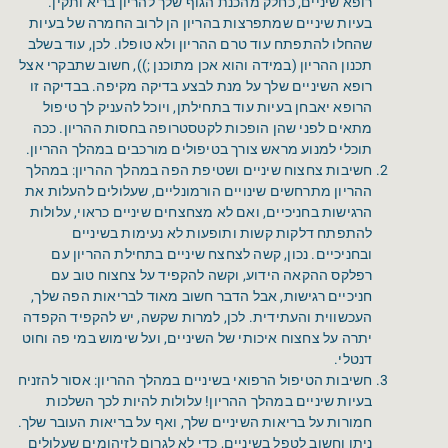
רופא שיניים, כחלק מהכנת הגוף שלך להריון בריא ותקין.
בעיות שיניים שמתפרצות בהריון הן לרוב החמרה של בעיות
שהחלו להתפתח עוד טרם ההריון ולא טופלו. לכן, עוד בשלב
תכנון ההריון (במידה והוא אכן מתוכנן ;)), חשוב שתבקרי אצל
רופא השיניים שלך על מנת לבצע בדיקה מקיפה. בבדיקה זו
הרופא יאבחן בעיות עוד בתחילתן, ויוכל להעניק לך טיפול
מתאים לפני שהן הופכות לקטסטרופה בחסות ההריון. ככה
תוכלי למנוע מראש צורך בטיפולים מורכבים במהלך ההריון.
חשיבות צחצוח שיניים ושטיפת הפה במהלך ההריון: במהלך
ההריון מתרחשים שינויים הורמונליים, שעלולים להעלות את
הרגישות בחניכיים, ואם לא מצחצחים שיניים כראוי, עלולות
להתפתח דלקות קשות ותופעות לא נעימות בשיניים
ובחניכיים. נכון, קשה לצחצח שיניים בתחילת ההריון עם
רפלקס ההקאה הידוע, וקשה להקפיד על צחצוח טוב עם
חניכיים רגישות, אבל הדבר חשוב מאוד לבריאות הפה שלך,
העכשווית והעתידית. לכן, למרות שקשה, יש להקפיד הקפדה
יתרה על צחצוח איכותי של השיניים, ועל שימוש במי פה וחוט
דנטלי.
חשיבות הטיפול הרפואי בשיניים במהלך ההריון: אסור להזניח
בעיות שיניים במהלך ההריון! עלולות להיות לכך השלכות
חמורות על בריאות השיניים שלך, ואף על בריאות העובר שלך.
ניתן וחשוב לטפל בשיניים, כדי לא לגרום לזיהומים שעלולים