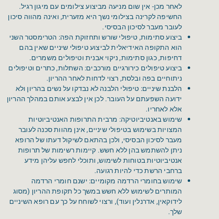
לאחר מכן- אין שום מניעה מביצוע צילומים עם מיגון רגיל.
החשיפה לקרינה בצילומי נשך היא מזערית, ואינה מהווה סיכון
לעובר מעבר לסיכון הבסיסי.
ביצוע סתימות, טיפולי שורש ותחזוקת הפה: הטרימסטר השני
הוא התקופה האידיאלית לביצוע טיפולי שיניים שאין בהם
דחיפות, כגון סתימות, ניקוי אבנית וטיפולים משמרים.
ביצוע טיפולים כירורגיים מורכבים: השתלות, כתרים וטיפולים
ניתוחיים בפה ובלסת, רצוי לדחות לאחר ההריון.
הלבנת שיניים: טיפולי הלבנה לא נבדקו על נשים בהריון ולא
ידועה השפעתם על העובר. לכן אין לבצע אותם במהלך ההריון
אלא לאחריו.
שימוש באנטיביוטיקה: מרבית התרופות האנטיביוטיות
המצויות בשימוש בטיפולי שיניים, אינן מהוות סכנה לעובר
מעבר לסיכון הבסיסי, ולכן בהתאם לשיקול דעתו של הרופא
ניתן להשתמש בהן ללא חשש. קיימות רשימות של תרופות
אנטיביוטיות בטוחות לשימוש, ותוכלי לחפש עליהן מידע
ברחבי הרשת כדי להיות רגועה.
שימוש בחומרי הרדמה מקומיים: ישנם חומרי הרדמה
המותרים לשימוש ללא חשש במשך כל תקופת ההריון (מסוג
לידוקאין, אדרנלין ועוד), ורצוי לשוחח על כך עם רופא השיניים
שלך.