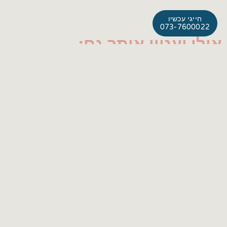
חייגי עכשיו
073-7600022
אולי יעניין אותך גם:
בדיקת סיסי שליה – לזיהוי מומים
בעובר
השליה המורכבת מכוריונים, נמצאת בתוך הרחם בהריון