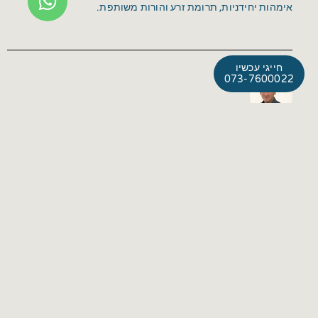
אימהות יחידניות, תרומת זרע והורות משותפת.
חייגי עכשיו
073-7600022
המחבר: ד״ר גיא גוטמן
רופא בכיר במרכז בריאות האישה של קופת חולים כללית, מומחה
בגינקולוגיה ורפואת צוואר הרחם, בעל 20 שנות ניסיון מוצלח בפריון,
מיילדות וגינקולוגיה.
אולי יעניין אותך גם: