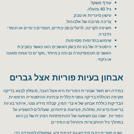
עודף משקל.
גיל 40 ומעלה.
עישון סיגריות או טבק.
צריכה מרובה של אלכוהול.
חשיפה לקרינה, לרעלים סביבתיים, חומרים כימיים או חומרי
הדברה.
שימוש בתרופות מסוימות.
היסטוריה של בעיות בשק האשכים ו/או כאשר בסביבת
האשכים הטמפרטורה גבוהה במיוחד, מקרים כדוגמת סאונה
או ג'קוזי.
אבחון בעיות פוריות אצל גברים
במידה ויש חשד שבעיית הפוריות היא אצל הגבר, מומלץ לבצע בדיקה
מקיפה הכוללת בדיקה גופנית כללית ובחינת ההיסטוריה הרפואית.
הבדיקות כוללת אבחון של איברי המין, קבלת מידע גנטי, איתור בעיות
בריאות כרוניות, מחלות, פציעות וניתוחים, שעלולים להשפיע על
הפוריות. ישנה גם השפעה של ההתפתחות המינית של בן הזוג
במהלך גיל ההתבגרות וההרגלים המיניים.
ישנם מקרים בהם תידרש גם דגימת זרע, שתשלח למעבדה כדי