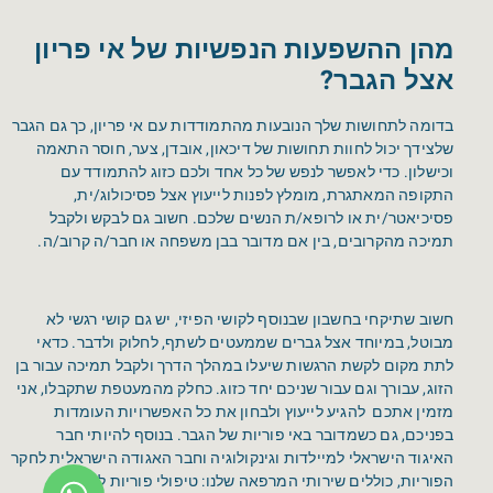
מהן ההשפעות הנפשיות של אי פריון
אצל הגבר?
בדומה לתחושות שלך הנובעות מהתמודדות עם אי פריון, כך גם הגבר
שלצידך יכול לחוות תחושות של דיכאון, אובדן, צער, חוסר התאמה
וכישלון. כדי לאפשר לנפש של כל אחד ולכם כזוג להתמודד עם
התקופה המאתגרת, מומלץ לפנות לייעוץ אצל פסיכולוג/ית,
פסיכיאטר/ית או לרופא/ת הנשים שלכם. חשוב גם לבקש ולקבל
תמיכה מהקרובים, בין אם מדובר בבן משפחה או חבר/ה קרוב/ה.
חשוב שתיקחי בחשבון שבנוסף לקושי הפיזי, יש גם קושי רגשי לא
מבוטל, במיוחד אצל גברים שממעטים לשתף, לחלוק ולדבר. כדאי
לתת מקום לקשת הרגשות שיעלו במהלך הדרך ולקבל תמיכה עבור בן
הזוג, עבורך וגם עבור שניכם יחד כזוג. כחלק מהמעטפת שתקבלו, אני
מזמין אתכם להגיע לייעוץ ולבחון את כל האפשרויות העומדות
בפניכם, גם כשמדובר באי פוריות של הגבר. בנוסף להיותי חבר
האיגוד הישראלי למיילדות וגינקולוגיה וחבר האגודה הישראלית לחקר
הפוריות, כוללים שירותי המרפאה שלנו: טיפולי פוריות לזוגות,