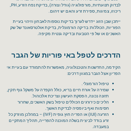
לבדוק תנועתיות, מורפולוגיה (גודל וצורה), בדיקת נפח הזרע, PH,
ריכוזו, צמיגות, ספירת זרע והאם יש זיהום.
ייתכן שבן הזוג יידרש לערוך בדיקות נוספות לאבחון וזיהוי בעיית
הפוריות, הכוללות: בדיקה הורמונלית, בדיקת אולטרסאונד של שק
האשכים או של פי הטבעת ובדיקה גנטית מקיפה.
הדרכים לטפל באי פוריות של הגבר
הקידמה, החדשנות והטכנולוגיה, מאפשרות להתמודד עם בעיית אי
הפריון אצל הגבר במגוון דרכים:
טיפול הורמונלי.
שמירה על אורח חיים בריא, כולל הקפדה על משקל גוף תקין,
תזונה נכונה, הפסקת העישון וצריכת אלכוהול.
הליכים כירורגים הכוללים טיפול בשק האשכים, שחרור
חסימות ואף ביופסיה לבדיקת האשך.
הזרעה (IUI) או הפריה חוץ גופית (IVF) – במהלכן מוזרק כל
זרע בודד לביצית בשלה המוכנה להפרייה, תהליך המתקיים
במעבדה.