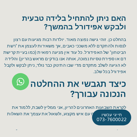
האם ניתן להתחיל בלידה טבעית
ולבקש אפידורל בהמשך?
בהחלט כן. זוהי גישה נפוצה מאוד. יולדות רבות מגיעות עם רצון
לנסות ולהתקדם ללא משככי כאבים, אך משאירות לעצמן את "רשת
הביטחון" של האפידורל. כל עוד אין מניעה רפואית (כמו בעיית קרישת
דם או ספירת טסיות נמוכה, אותה אנו בודקים מראש בהריון) והלידה
לא הגיעה לשלב מתקדם מדי שבו התינוק כבר נולד, ניתן לבקש ולקבל
אפידורל בכל שלב.
כיצד תגבשי את ההחלטה
הנכונה עבורך?
לקראת השבועות האחרונים להריון, אני ממליץ לשבת, ללמוד את
האפשרויות, לשוחח עם איש מקצוע, ולשאול את עצמך את השאלות
חייגי עכשיו
073-7600022
הבאות:
כיצד אני מתמודדת בשגרה עם כאב או אי-נוחות פיזית?