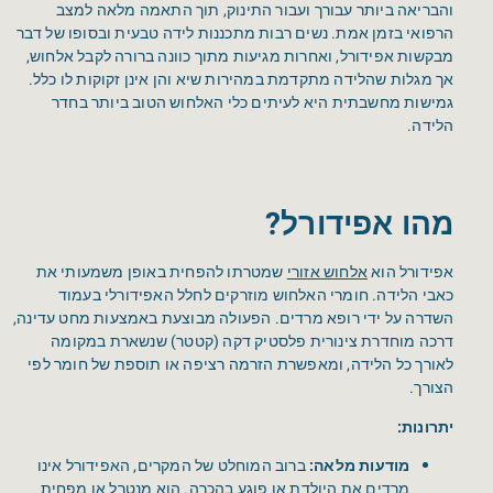
והבריאה ביותר עבורך ועבור התינוק, תוך התאמה מלאה למצב
הרפואי בזמן אמת. נשים רבות מתכננות לידה טבעית ובסופו של דבר
מבקשות אפידורל, ואחרות מגיעות מתוך כוונה ברורה לקבל אלחוש,
אך מגלות שהלידה מתקדמת במהירות שיא והן אינן זקוקות לו כלל.
גמישות מחשבתית היא לעיתים כלי האלחוש הטוב ביותר בחדר
הלידה.
מהו אפידורל?
אפידורל הוא
אלחוש אזורי
שמטרתו להפחית באופן משמעותי את
כאבי הלידה. חומרי האלחוש מוזרקים לחלל האפידורלי בעמוד
השדרה על ידי רופא מרדים. הפעולה מבוצעת באמצעות מחט עדינה,
דרכה מוחדרת צינורית פלסטיק דקה (קטטר) שנשארת במקומה
לאורך כל הלידה, ומאפשרת הזרמה רציפה או תוספת של חומר לפי
הצורך.
יתרונות:
מודעות מלאה:
ברוב המוחלט של המקרים, האפידורל אינו
מרדים את היולדת או פוגע בהכרה. הוא מנטרל או מפחית