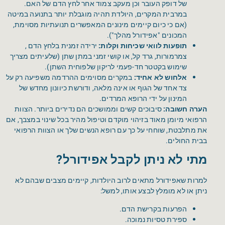
של דופק העובר וכן מעקב צמוד אחר לחץ הדם של האם.
במרבית המקרים, היולדת תהיה מוגבלת יותר בתנועה במיטה
(אם כי כיום קיימים מינונים המאפשרים תנועתיות מסוימת,
המכונים "אפידורל מהלך").
תופעות לוואי שכיחות וקלות:
ירידה זמנית בלחץ הדם ,
צמרמורות, גרד קל, או קושי זמני במתן שתן (שלעיתים מצריך
שימוש בקטטר חד-פעמי לריקון שלפוחית השתן).
אלחוש לא אחיד:
במקרים מסוימים ההרדמה משפיעה רק על
צד אחד של הגוף או אינה מלאה, ודורשת כיוונון מחדש של
המינון על ידי הרופא המרדים.
הערה חשובה:
סיבוכים קשים וממושכים הם נדירים ביותר. הצוות
הרפואי מיומן מאוד בזיהוי מוקדם וטיפול מהיר בכל שינוי במצבך, אם
את מתלבטת, שוחחי על כך עם רופא הנשים שלך או הצוות הרפואי
בבית החולים.
מתי לא ניתן לקבל אפידורל?
למרות שאפידורל מתאים לרוב היולדות, קיימים מצבים שבהם לא
ניתן או לא מומלץ לבצע אותו, למשל:
הפרעות בקרישת הדם.
ספירת טסיות נמוכה.