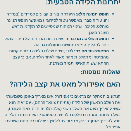
יתרונות הלידה הטבעית:
חופש תנועה מלא:
היעדר חיבורים קבועים למדדים (במידה
והניטור העוברי מאפשר ניטור לסירוגין) מאפשר חופש תנועה
מוחלט, הליכה, ושינוי תנוחות שמסייעים להתקדמות ראש
העובר באגן.
תחושת שליטה מוגברת:
נשים רבות מדווחות על חיבור עמוק
יותר לתהליך הפיזי ותחושת מסוגלות גבוהה.
התאוששות מהירה:
לרוב, נשים שילדו בלידה טבעית קמות
מהמיטה ומתהלכות מהר מאוד לאחר הלידה, אם כי קצב
ההתאוששות האישי תמיד משתנה.
שאלות נוספות:
האם אפידורל מאט את קצב הלידה?
הנתונים המחקריים מראים כי אפידורל אינו מאריך באופן משמעותי
את השלב הראשון של הלידה (פתיחת צוואר הרחם). עם זאת, הוא
עשוי להאריך מעט את השלב השני (שלב הלחיצות והוצאת העובר),
בשל הפחתה זמנית ברפלקס הלחיצה הספונטני. הצוות בחדר הלידה
יודע להדריך אותך בדיוק מתי וכיצד ללחוץ ביעילות גם תחת השפעת
אפידורל.