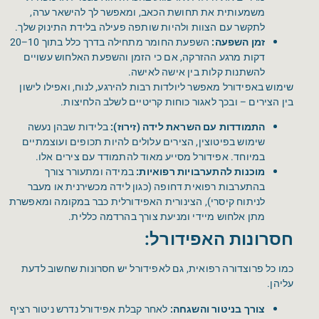
משמעותית את תחושת הכאב, ומאפשר לך להישאר ערה,
לתקשר עם הצוות ולהיות שותפה פעילה בלידת התינוק שלך.
זמן השפעה:
השפעת החומר מתחילה בדרך כלל בתוך 10–20
דקות מרגע ההזרקה, אם כי הזמן והשפעת האלחוש עשויים
להשתנות קלות בין אישה לאישה.
שימוש באפידורל מאפשר ליולדות רבות להירגע, לנוח, ואפילו לישון
בין הצירים – ובכך לאגור כוחות קריטיים לשלב הלחיצות.
התמודדות עם השראת לידה (זירוז):
בלידות שבהן נעשה
שימוש בפיטוצין, הצירים עלולים להיות תכופים ועוצמתיים
במיוחד. אפידורל מסייע מאוד להתמודד עם צירים אלו.
מוכנות להתערבויות רפואיות:
במידה ומתעורר צורך
בהתערבות רפואית דחופה (כגון לידה מכשירנית או מעבר
לניתוח קיסרי), הצינורית האפידורלית כבר במקומה ומאפשרת
מתן אלחוש מיידי ומניעת צורך בהרדמה כללית.
חסרונות האפידורל:
כמו כל פרוצדורה רפואית, גם לאפידורל יש חסרונות שחשוב לדעת
עליהן.
צורך בניטור והשגחה:
לאחר קבלת אפידורל נדרש ניטור רציף