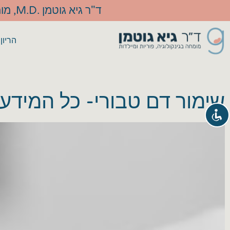
ד"ר גיא גוטמן .M.D, מומחה בכיר בגינקולוגיה ומיילדות ומנתח מוביל בתחום
הריון
שימור דם טבורי- כל המידע 