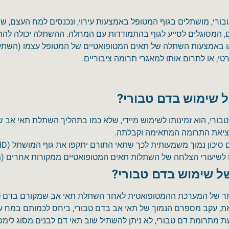
רי, מושתלים בגוף המטופל באמצעות עירוי, ונכנסים למח העצם, שם
, המסוגלים לסייע לגוף בהתמודדות עם המחלה. ההשתלה יכולה ל
ו באמצעות השתלה של תאים המטופואטיים של המטופל עצמו (השתלה א
י, או לתרום אותו למאגרי תרומה ציבוריים.
 שימוש בדם טבורי?
 טבורי, הוא זמינותו לשימוש מיידי, שלא כמו בתהליך השתלת תאי א
יאת התרומה המתאימה וקבלתה.
 נמוך משמעותית לכך שתאי התורם יתקפו את גוף המושתל (Graft versus Host Disease, GvHD).
 לשיעורי הצלחה של השתלות תאים המטופואטיים ממקורות אחרים (מ
ל שימוש בדם טבורי?
תר של המערכת ההמטופואטית לאחר השתלת תאי אב שמקורם בדם טב
זאת, עקב מספרם הנמוך של תאי אב בדם טבורי, ביחס לכמותם במח ע
תרומת דם טבורי, לא ניתן להשתיל שוב תאי דם לבנים מסוג לימפו