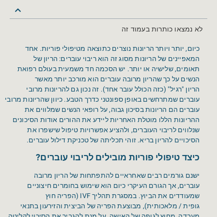
לא נמצאו כותרות בעמוד זה
כיום, יותר ויותר הריונות נוצרים כתוצאה מטיפולי פוריות. אחד
המאפיינים של הריונות מסוג זה הוא ריבוי עוברים: הריון של
תאומים, שלישיה או יותר. יש הסכמה חד משמעית בעולם רפואת
הנשים על כך שהריון מרובה עוברים הוא מורכב יותר מאשר
הריון "רגיל" (כזה הכולל עובר אחד). זה נכון גם להריונות מרובי
עוברים שמתרחשים באופן ספונטני כדרך הטבע. כיוון שהריונות מרובי
עוברים הם הריונות בסיכון גבוה, על רופאי הנשים שמלווים את
ההריונות הללו מוטלת האחריות ליידע את ההורים אודות הסיכונים
שנלווים לריבוי העוברים, ולהציע אפשרויות טיפול שישפרו את
הסיכויים להריון בריא. זוהי תכליתה של טכניקת דילול עוברים.
כיצד טיפולי פוריות מובילים לריבוי עוברים
?
ישנם גורמים רבים שאחראיים להתפתחות של הריון מרובה
עוברים, אך הגורם העיקרי כיום הוא שימוש בחומרים חיצוניים
שמעודדים את הביוץ. במסגרת תהליך IVF (הפריה חוץ
גופית / מלאכותית), מבוצעת הפריה של הביצית והזירעון בתנאי
מעבדה, מחוץ לגופה של האישה. על מנת להגביר את הסיכוי לקליטה