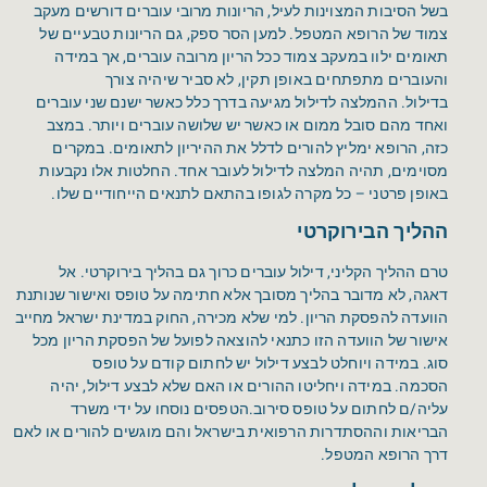
בשל הסיבות המצוינות לעיל, הריונות מרובי עוברים דורשים מעקב
צמוד של הרופא המטפל. למען הסר ספק, גם הריונות טבעיים של
תאומים ילוו במעקב צמוד ככל הריון מרובה עוברים, אך במידה
והעוברים מתפתחים באופן תקין, לא סביר שיהיה צורך
בדילול. ההמלצה לדילול מגיעה בדרך כלל כאשר ישנם שני עוברים
ואחד מהם סובל ממום או כאשר יש שלושה עוברים ויותר. במצב
כזה, הרופא ימליץ להורים לדלל את ההיריון לתאומים. במקרים
מסוימים, תהיה המלצה לדילול לעובר אחד. החלטות אלו נקבעות
באופן פרטני – כל מקרה לגופו בהתאם לתנאים הייחודיים שלו.
ההליך הבירוקרטי
טרם ההליך הקליני, דילול עוברים כרוך גם בהליך בירוקרטי. אל
דאגה, לא מדובר בהליך מסובך אלא חתימה על טופס ואישור שנותנת
הוועדה להפסקת הריון. למי שלא מכירה, החוק במדינת ישראל מחייב
אישור של הוועדה הזו כתנאי להוצאה לפועל של הפסקת הריון מכל
סוג. במידה ויוחלט לבצע דילול יש לחתום קודם על טופס
הסכמה. במידה ויחליטו ההורים או האם שלא לבצע דילול, יהיה
עליה/ם לחתום על טופס סירוב.הטפסים נוסחו על ידי משרד
הבריאות וההסתדרות הרפואית בישראל והם מוגשים להורים או לאם
דרך הרופא המטפל.