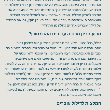
והתפתחות של העובר, נהוג לבצע פעולות שמטרתן גירוי השחלות. זה
תורם לגידול במספר הביציות כך שתתאמנה להפריה ותגברנה את
הסיכוי להריון מוצלח. הגירוי השחלתי עשוי להוביל לריבוי עוברים
והשאיפה היא שלפחות עובר אחד ייוולד באופן תקין, גם אם במחיר
של דילול עוברים אחרים כחלק מן התהליך.
מדוע הריון מרובה עוברים הוא מסוכן
?
ככלל, ככל שיש יותר עוברים בהריון, ההיריון הוא בסיכון גבוה
יותר. הרחם הוא חלל קטן ועדין מאד והיכולת שלו להכיל ולשמור על
עוברים היא מוגבלת. ריבוי העוברים יוצר עומס ולחץ. נוסף על
כך, העובר שברחם מתקיים וניזון ממשאבי האם וגם משאביה
מוגבלים. הריון מרובה עוברים הוא הריון קשה יותר והוא עלול להיות
מלווה בסיכונים לא רק לעוברים אלא גם לאם. אמהות הנושאות יותר
משני עוברים עלולות לחוות תסמיני הריון קשים יותר (למשל: בחילות
בוקר קשות יותר, עצירויות, טחורים, עייפות מוגברת, לחץ דם
גבוה, אנמיה, סוכרת הריון, רעלת הריון ועוד). כמו כן, ישנו סיכון של
לידה מוקדמת, הפלה, לידת פגים (טרם הזמן ובמשקל נמוך), סיכון
מוגבר למומים בעוברים ועוד.
המלצות לדילול עוברים