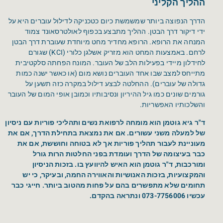
ההליך הקליני
הדרך הנפוצה ביותר שמשמשת כיום כטכניקה לדילול עוברים היא על
ידי דיקור דרך הבטן. ההליך מתבצע בכפוף לאולטרסאונד צמוד
המנחה את הרופא. הרופא מחדיר מחט מיוחדת שעוברת דרך הבטן
לרחם. באמצעות המחט הוא מזריק אשלגן כלורי (KCI) שגורם
לחידלון מיידי בפעילות הלב של העובר. המונח הפחתה סלקטיבית
מתייחס למצב שבו אחד העוברים נושא מום (או כאשר ישנה כמות
גדולה של עוברים). ההחלטה לבצע דילול במקרה כזה תשען על
גורמים שונים כמו גיל ההיריון ונסיבותיו וכמובן אופי המום של העובר
והשלכותיו האפשריות.
ד"ר גיא גוטמן הוא מומחה לרפואת נשים ותהליכי פוריות עם ניסיון
של למעלה משני עשורים. אם את נמצאת בתחילת הדרך, אם את
מעוניינת לעבור תהליך פוריות אך לא בטוחה וחוששת, אם את
כבר בעיצומה של הדרך ועומדת בפני החלטות הרות גורל
ומורכבות, ד"ר גוטמן הוא האיש להיוועץ בו. בזכות הניסיון
והמקצועיות, בזכות האנושיות והאווירה החמה, ובעיקר, כי יש
תחומים שלא מתפשרים בהם על פחות מהטוב ביותר. חייגי כבר
עכשיו 073-7756006 ונתראה בהקדם.