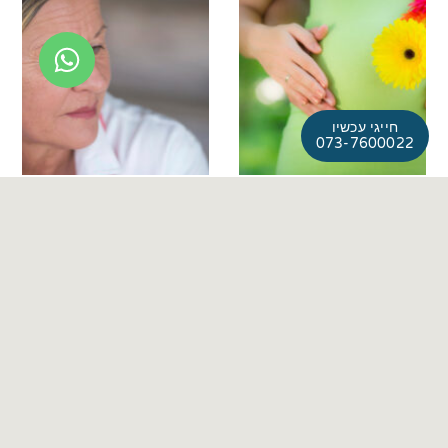
חייגי עכשיו
073-7600022
אפידורל או לידה טבעית? איך
מנופאוזה (גיל המעבר)- האם
לבחור את הדרך התאימה לך
אפשר לעבור את התקופה הזו
בצורה טובה יותר?
אחת השאלות השכיחות ביותר
בקרב נשים שבהריון, היא האם
"דוקטור, אני כבר לא מזהה את
לבחור בלידה עם אפידורל או
הגוף שלי." זהו משפט שאני
לנסות ללדת ללא משככי כאבים.
שומע לא מעט מנשים שמגיעות
כרופא,
למרפאה בשנות ה־40
המאוחרות
לקריאה »
לקריאה »